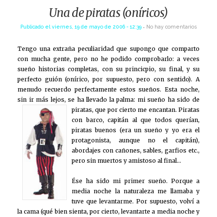
Una de piratas (oníricos)
Publicado el
viernes, 19 de mayo de 2006 - 12:39
No hay comentarios
Tengo una extraña peculiaridad que supongo que comparto
con mucha gente, pero no he podido comprobarlo: a veces
sueño historias completas, con su princicpio, su final, y su
perfecto guión (onírico, por supuesto, pero con sentido). A
menudo recuerdo perfectamente estos sueños. Esta noche,
sin ir más lejos, se ha llevado la palma: mi sueño ha sido de
piratas, que por cierto me encantan. Piratas
con barco, capitán al que todos querían,
piratas buenos (era un sueño y yo era el
protagonista, aunque no el capitán),
abordajes con cañones, sables, garfios etc.,
pero sin muertos y amistoso al final…
Ése ha sido mi primer sueño. Porque a
media noche la naturaleza me llamaba y
tuve que levantarme. Por supuesto, volví a
la cama (qué bien sienta, por cierto, levantarte a media noche y