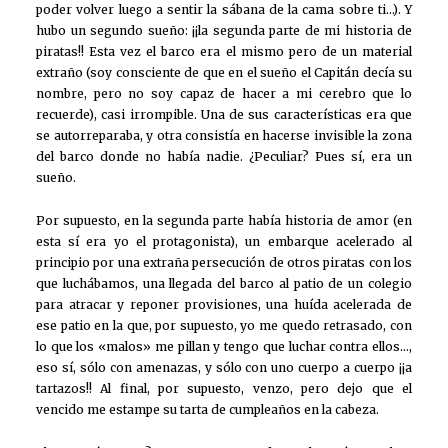
poder volver luego a sentir la sábana de la cama sobre ti…). Y
hubo un segundo sueño: ¡¡la segunda parte de mi historia de
piratas!! Esta vez el barco era el mismo pero de un material
extraño (soy consciente de que en el sueño el Capitán decía su
nombre, pero no soy capaz de hacer a mi cerebro que lo
recuerde), casi irrompible. Una de sus características era que
se autorreparaba, y otra consistía en hacerse invisible la zona
del barco donde no había nadie. ¿Peculiar? Pues sí, era un
sueño.
Por supuesto, en la segunda parte había historia de amor (en
esta sí era yo el protagonista), un embarque acelerado al
principio por una extraña persecución de otros piratas con los
que luchábamos, una llegada del barco al patio de un colegio
para atracar y reponer provisiones, una huída acelerada de
ese patio en la que, por supuesto, yo me quedo retrasado, con
lo que los «malos» me pillan y tengo que luchar contra ellos…,
eso sí, sólo con amenazas, y sólo con uno cuerpo a cuerpo ¡¡a
tartazos!! Al final, por supuesto, venzo, pero dejo que el
vencido me estampe su tarta de cumpleaños en la cabeza.