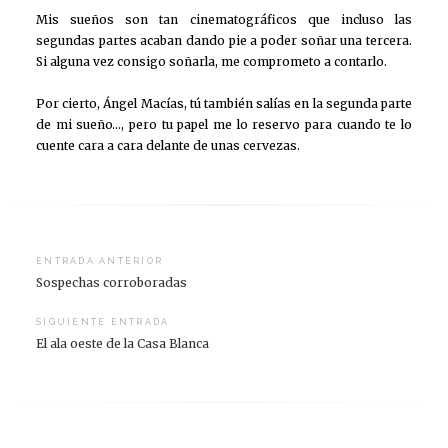
Mis sueños son tan cinematográficos que incluso las
segundas partes acaban dando pie a poder soñar una tercera.
Si alguna vez consigo soñarla, me comprometo a contarlo.
Por cierto, Ángel Macías, tú también salías en la segunda parte
de mi sueño…, pero tu papel me lo reservo para cuando te lo
cuente cara a cara delante de unas cervezas.
Navegación
ENTRADA ANTERIOR
Sospechas corroboradas
de
entradas
SIGUIENTE ENTRADA
El ala oeste de la Casa Blanca