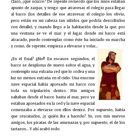
Claro, ¿qué ocurre? De repente recuerdo que los míos estaban
apunto de zarpar, y tengo que atravesar el colegio para llegar
al barco (los detalles de ese atravesar el colegio los obvio,
pero están en mi cabeza tan nítidos que podría describirlos
con detalle), y cuando llego a la habitación desde la que, por
una ventana se ve el mar y el lugar donde mi barco está
atracado, puedo contemplar como éste ha iniciado su marcha
y como, de repente, empieza a elevarse y volar…
¿Es el final? ¡¡No!! En escasos segundos, el
barco se desploma de nuevo sobre el agua, y
contemplo una extraña red que lo rodea y una
luz no menos extraña en el cielo. Una enorme
nave espacial había apresado mi barco con
toda su tripulación dentro. Mis amigos
saltaban desde el barco hasta el mar, pero ya
estaban apresados en la red y la nave espacial
comenzaba a elevarse con ellos dentro. Por supuesto, había
que rescatarlos, ¿y quién iba a hacerlo? Yo, con mis nuevos
amigos, los piratas de las amenazas y, por supuesto, el de los
tartazos… Y ahí acabó todo.