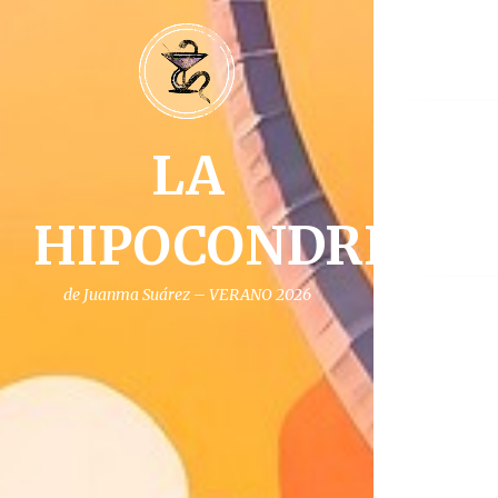
LA
Na
de
HIPOCONDRIA
ent
de Juanma Suárez – VERANO 2026