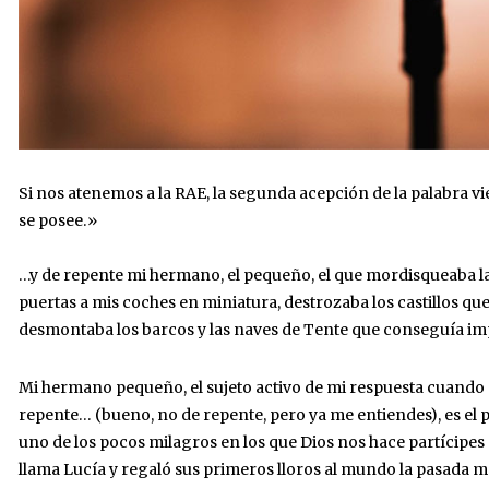
Si nos atenemos a la RAE, la segunda acepción de la palabra v
se posee.»
…y de repente mi hermano, el pequeño, el que mordisqueaba las
puertas a mis coches en miniatura, destrozaba los castillos q
desmontaba los barcos y las naves de Tente que conseguía imp
Mi hermano pequeño, el sujeto activo de mi respuesta cuando 
repente… (bueno, no de repente, pero ya me entiendes), es el p
uno de los pocos milagros en los que Dios nos hace partícipes 
llama Lucía y regaló sus primeros lloros al mundo la pasada m