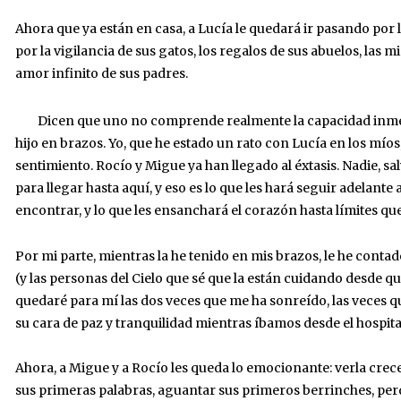
Ahora que ya están en casa, a Lucía le quedará ir pasando por l
por la vigilancia de sus gatos, los regalos de sus abuelos, las m
amor infinito de sus padres.
Dicen que uno no comprende realmente la capacidad inmen
hijo en brazos. Yo, que he estado un rato con Lucía en los mío
sentimiento. Rocío y Migue ya han llegado al éxtasis. Nadie, sal
para llegar hasta aquí, y eso es lo que les hará seguir adelant
encontrar, y lo que les ensanchará el corazón hasta límites qu
Por mi parte, mientras la he tenido en mis brazos, le he conta
(y las personas del Cielo que sé que la están cuidando desde 
quedaré para mí las dos veces que me ha sonreído, las veces qu
su cara de paz y tranquilidad mientras íbamos desde el hospit
Ahora, a Migue y a Rocío les queda lo emocionante: verla cre
sus primeras palabras, aguantar sus primeros berrinches, per