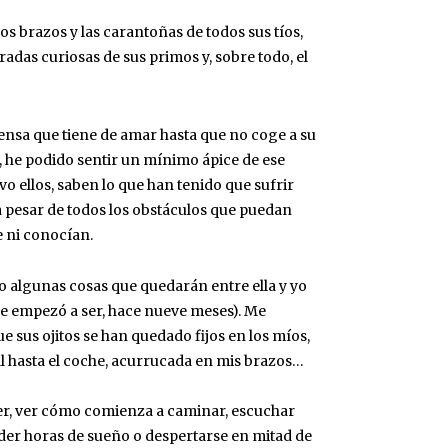
os brazos y las carantoñas de todos sus tíos,
iradas curiosas de sus primos y, sobre todo, el
sa que tiene de amar hasta que no coge a su
s, he podido sentir un mínimo ápice de ese
vo ellos, saben lo que han tenido que sufrir
e a pesar de todos los obstáculos que puedan
e ni conocían.
do algunas cosas que quedarán entre ella y yo
que empezó a ser, hace nueve meses). Me
e sus ojitos se han quedado fijos en los míos,
al hasta el coche, acurrucada en mis brazos…
cer, ver cómo comienza a caminar, escuchar
der horas de sueño o despertarse en mitad de