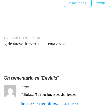
cosas serias
familia
vegación
ENTRADA ANTERIOR
Y, de nuevo, breverismos. Esta vez sí
radas
Un comentario en “Envidia”
says:
Fran
Idiota…. Tengo los ojos vidriosos.
lunes, 29 de enero de 2024 - 14:48 a 14:48