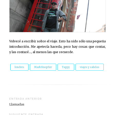
Volveré a escribir sobre el viaje. Esto ha sido sólo una pequeña
introducción. Me apetecía hacerla, pero hay cosas que contar,
y las contaré…, al menos las que recuerde.
londres
Mark Knopfler
Tappy
viajes y salidas
Navegación
ENTRADA ANTERIOR
Llamadas
de
entradas
SIGUIENTE ENTRADA