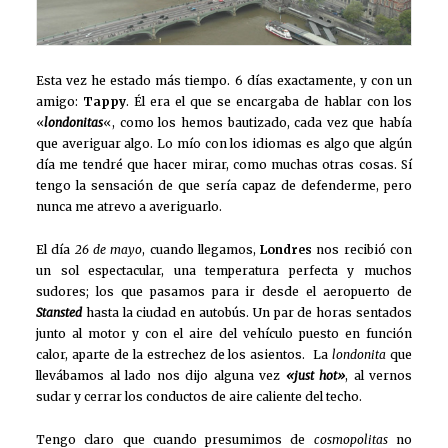
Esta vez he estado más tiempo. 6 días exactamente, y con un
amigo:
Tappy
. Él era el que se encargaba de hablar con los
«
londonitas
«, como los hemos bautizado, cada vez que había
que averiguar algo. Lo mío con los idiomas es algo que algún
día me tendré que hacer mirar, como muchas otras cosas. Sí
tengo la sensación de que sería capaz de defenderme, pero
nunca me atrevo a averiguarlo.
El día
26 de mayo
, cuando llegamos,
Londres
nos recibió con
un sol espectacular, una temperatura perfecta y muchos
sudores; los que pasamos para ir desde el aeropuerto de
Stansted
hasta la ciudad en autobús. Un par de horas sentados
junto al motor y con el aire del vehículo puesto en función
calor, aparte de la estrechez de los asientos. La
londonita
que
llevábamos al lado nos dijo alguna vez
«just hot»
, al vernos
sudar y cerrar los conductos de aire caliente del techo.
Tengo claro que cuando presumimos de
cosmopolitas
no