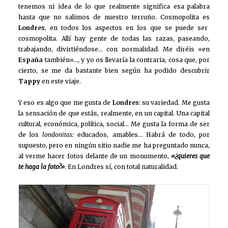
tenemos ni idea de lo que realmente significa esa palabra
hasta que no salimos de nuestro terruño. Cosmopolita es
Londres
, en todos los aspectos en los que se puede ser
cosmopolita. Allí hay gente de todas las razas, paseando,
trabajando, divirtiéndose… con normalidad. Me diréis «en
España
también»…, y yo os llevaría la contraria, cosa que, por
cierto, se me da bastante bien según ha podido descubrir
Tappy
en este viaje.
Y eso es algo que me gusta de
Londres
: su variedad. Me gusta
la sensación de que estás, realmente, en un capital. Una capital
cultural, económica, política, social… Me gusta la forma de ser
de los
londonitas:
educados, amables… Habrá de todo, por
supuesto, pero en ningún sitio nadie me ha preguntado nunca,
al verme hacer fotos delante de un monumento,
«¿quieres que
te haga la foto?»
. En Londres sí, con total naturalidad.