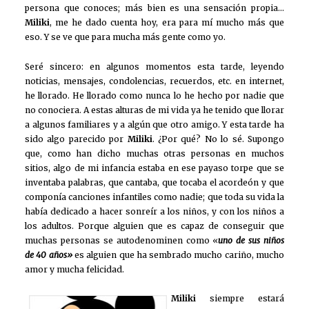
persona que conoces; más bien es una sensación propia…
Miliki
, me he dado cuenta hoy, era para mí mucho más que
eso. Y se ve que para mucha más gente como yo.
Seré sincero: en algunos momentos esta tarde, leyendo
noticias, mensajes, condolencias, recuerdos, etc. en internet,
he llorado. He llorado como nunca lo he hecho por nadie que
no conociera. A estas alturas de mi vida ya he tenido que llorar
a algunos familiares y a algún que otro amigo. Y esta tarde ha
sido algo parecido por
Miliki
. ¿Por qué? No lo sé. Supongo
que, como han dicho muchas otras personas en muchos
sitios, algo de mi infancia estaba en ese payaso torpe que se
inventaba palabras, que cantaba, que tocaba el acordeón y que
componía canciones infantiles como nadie; que toda su vida la
había dedicado a hacer sonreír a los niños, y con los niños a
los adultos. Porque alguien que es capaz de conseguir que
muchas personas se autodenominen como «
uno de sus niños
de 40 años»
es alguien que ha sembrado mucho cariño, mucho
amor y mucha felicidad.
Miliki
siempre estará