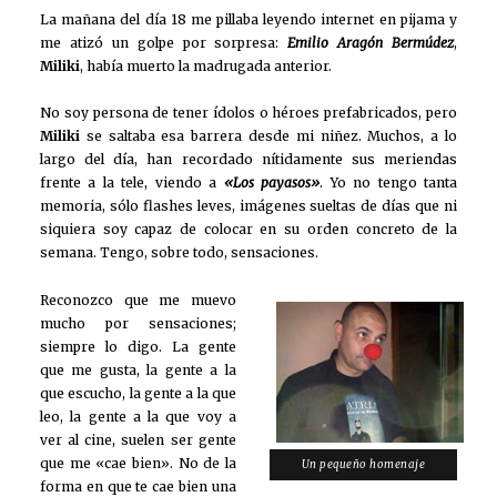
La mañana del día 18 me pillaba leyendo internet en pijama y
me atizó un golpe por sorpresa:
Emilio Aragón Bermúdez
,
Miliki
, había muerto la madrugada anterior.
No soy persona de tener ídolos o héroes prefabricados, pero
Miliki
se saltaba esa barrera desde mi niñez. Muchos, a lo
largo del día, han recordado nítidamente sus meriendas
frente a la tele, viendo a
«Los payasos»
. Yo no tengo tanta
memoria, sólo flashes leves, imágenes sueltas de días que ni
siquiera soy capaz de colocar en su orden concreto de la
semana. Tengo, sobre todo, sensaciones.
Reconozco que me muevo
mucho por sensaciones;
siempre lo digo. La gente
que me gusta, la gente a la
que escucho, la gente a la que
leo, la gente a la que voy a
ver al cine, suelen ser gente
que me «cae bien». No de la
Un pequeño homenaje
forma en que te cae bien una