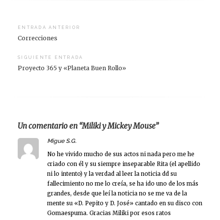
Navegación
ENTRADA ANTERIOR
Correcciones
de
entradas
SIGUIENTE ENTRADA
Proyecto 365 y «Planeta Buen Rollo»
Un comentario en “Miliki y Mickey Mouse”
says:
Migue S.G.
No he vivido mucho de sus actos ni nada pero me he
criado con él y su siempre inseparable Rita (el apellido
ni lo intento) y la verdad al leer la noticia dd su
fallecimiento no me lo creía, se ha ido uno de los más
grandes, desde que leí la noticia no se me va de la
mente su «D. Pepito y D. José» cantado en su disco con
Gomaespuma. Gracias Miliki por esos ratos