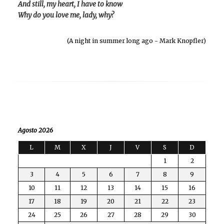
And still, my heart, I have to know
Why do you love me, lady, why?
(A night in summer long ago - Mark Knopfler)
Agosto 2026
L
M
X
J
V
S
D
1
2
3
4
5
6
7
8
9
10
11
12
13
14
15
16
17
18
19
20
21
22
23
24
25
26
27
28
29
30