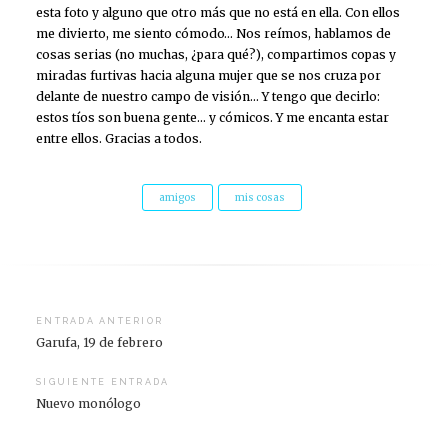
esta foto y alguno que otro más que no está en ella. Con ellos
me divierto, me siento cómodo… Nos reímos, hablamos de
cosas serias (no muchas, ¿para qué?), compartimos copas y
miradas furtivas hacia alguna mujer que se nos cruza por
delante de nuestro campo de visión… Y tengo que decirlo:
estos tíos son buena gente… y cómicos. Y me encanta estar
entre ellos. Gracias a todos.
amigos
mis cosas
Navegación
ENTRADA ANTERIOR
Garufa, 19 de febrero
de
entradas
SIGUIENTE ENTRADA
Nuevo monólogo