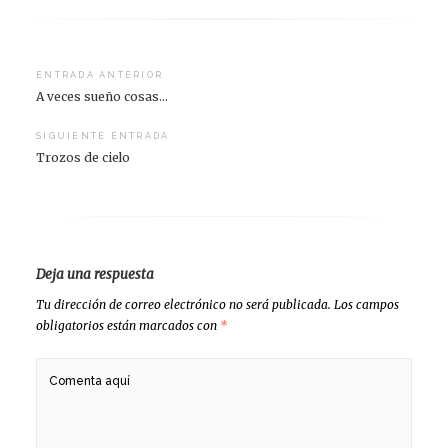
Navegación
ENTRADA ANTERIOR
A veces sueño cosas…
de
entradas
SIGUIENTE ENTRADA
Trozos de cielo
Deja una respuesta
Tu dirección de correo electrónico no será publicada.
Los campos
obligatorios están marcados con
*