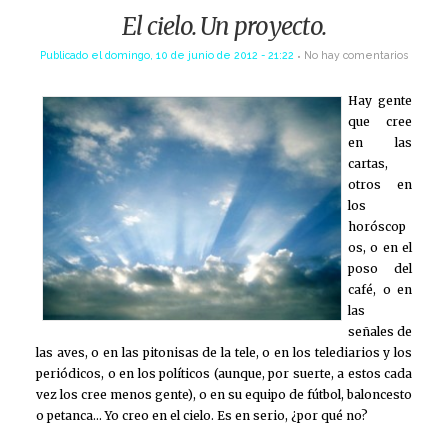
El cielo. Un proyecto.
Publicado el
domingo, 10 de junio de 2012 - 21:22
No hay comentarios
Hay gente
que cree
en las
cartas,
otros en
los
horóscop
os, o en el
poso del
café, o en
las
señales de
las aves, o en las pitonisas de la tele, o en los telediarios y los
periódicos, o en los políticos (aunque, por suerte, a estos cada
vez los cree menos gente), o en su equipo de fútbol, baloncesto
o petanca… Yo creo en el cielo. Es en serio, ¿por qué no?