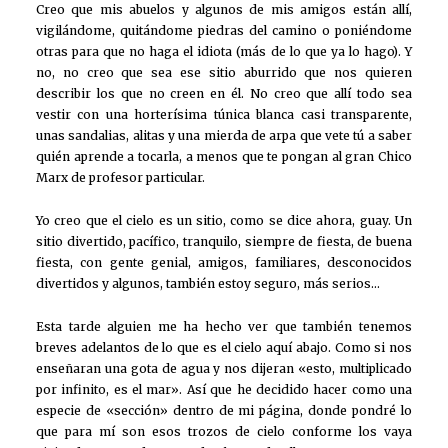
Creo que mis abuelos y algunos de mis amigos están allí,
vigilándome, quitándome piedras del camino o poniéndome
otras para que no haga el idiota (más de lo que ya lo hago). Y
no, no creo que sea ese sitio aburrido que nos quieren
describir los que no creen en él. No creo que allí todo sea
vestir con una horterísima túnica blanca casi transparente,
unas sandalias, alitas y una mierda de arpa que vete tú a saber
quién aprende a tocarla, a menos que te pongan al gran Chico
Marx de profesor particular.
Yo creo que el cielo es un sitio, como se dice ahora, guay. Un
sitio divertido, pacífico, tranquilo, siempre de fiesta, de buena
fiesta, con gente genial, amigos, familiares, desconocidos
divertidos y algunos, también estoy seguro, más serios…
Esta tarde alguien me ha hecho ver que también tenemos
breves adelantos de lo que es el cielo aquí abajo. Como si nos
enseñaran una gota de agua y nos dijeran «esto, multiplicado
por infinito, es el mar». Así que he decidido hacer como una
especie de «sección» dentro de mi página, donde pondré lo
que para mí son esos trozos de cielo conforme los vaya