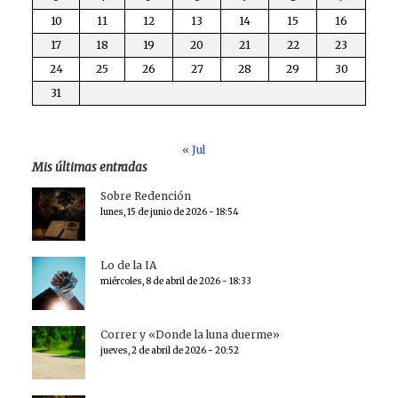
10
11
12
13
14
15
16
17
18
19
20
21
22
23
24
25
26
27
28
29
30
31
« Jul
Mis últimas entradas
Sobre Redención
lunes, 15 de junio de 2026 - 18:54
Lo de la IA
miércoles, 8 de abril de 2026 - 18:33
Correr y «Donde la luna duerme»
jueves, 2 de abril de 2026 - 20:52