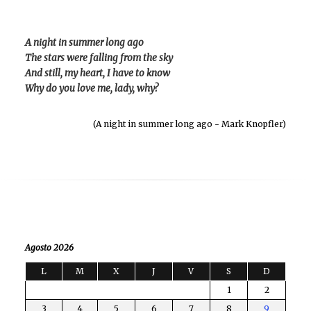
A night in summer long ago
The stars were falling from the sky
And still, my heart, I have to know
Why do you love me, lady, why?
(A night in summer long ago - Mark Knopfler)
Agosto 2026
L
M
X
J
V
S
D
1
2
3
4
5
6
7
8
9