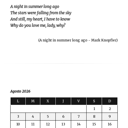
A night in summer long ago
The stars were falling from the sky
And still, my heart, I have to know
Why do you love me, lady, why?
(A night in summer long ago - Mark Knopfler)
Agosto 2026
L
M
X
J
V
S
D
1
2
3
4
5
6
7
8
9
10
11
12
13
14
15
16