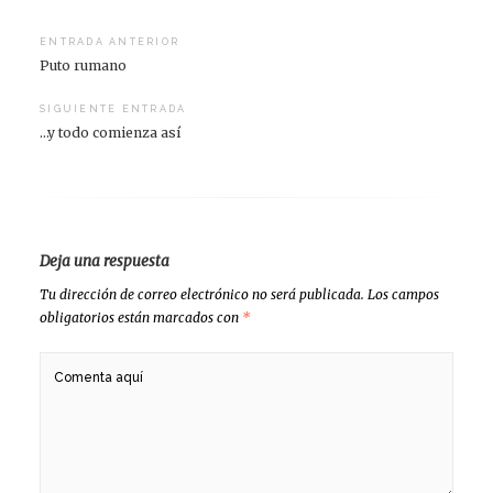
Navegación
ENTRADA ANTERIOR
Puto rumano
de
entradas
SIGUIENTE ENTRADA
…y todo comienza así
Deja una respuesta
Tu dirección de correo electrónico no será publicada.
Los campos
obligatorios están marcados con
*