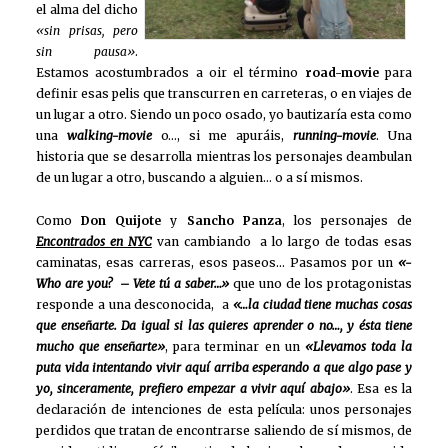
el alma del dicho
«sin prisas, pero
sin pausa»
.
Estamos acostumbrados a oir el término
road-movie
para
definir esas pelis que transcurren en carreteras, o en viajes de
un lugar a otro. Siendo un poco osado, yo bautizaría esta como
una
walking-movie
o…, si me apuráis,
running-movie
. Una
historia que se desarrolla mientras los personajes deambulan
de un lugar a otro, buscando a alguien… o a sí mismos.
Como
Don Quijote
y
Sancho Panza
, los personajes de
Encontrados en NYC
van cambiando a lo largo de todas esas
caminatas, esas carreras, esos paseos… Pasamos por un
«-
Who are you? – Vete tú a saber…»
que uno de los protagonistas
responde a una desconocida, a
«…la ciudad tiene muchas cosas
que enseñarte. Da igual si las quieres aprender o no…, y ésta tiene
mucho que enseñarte»
, para terminar en un
«Llevamos toda la
puta vida intentando vivir aquí arriba esperando a que algo pase y
yo, sinceramente, prefiero empezar a vivir aquí abajo»
. Esa es la
declaración de intenciones de esta película: unos personajes
perdidos que tratan de encontrarse saliendo de sí mismos, de