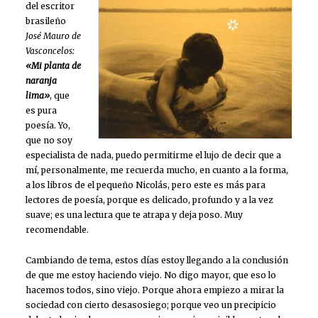
del escritor
brasileño
José Mauro de
Vasconcelos:
«Mi planta de
naranja
lima»
, que
es pura
poesía. Yo,
que no soy
especialista de nada, puedo permitirme el lujo de decir que a
mí, personalmente, me recuerda mucho, en cuanto a la forma,
a los libros de el pequeño Nicolás, pero este es más para
lectores de poesía, porque es delicado, profundo y a la vez
suave; es una lectura que te atrapa y deja poso. Muy
recomendable.
Cambiando de tema, estos días estoy llegando a la conclusión
de que me estoy haciendo viejo. No digo mayor, que eso lo
hacemos todos, sino viejo. Porque ahora empiezo a mirar la
sociedad con cierto desasosiego; porque veo un precipicio