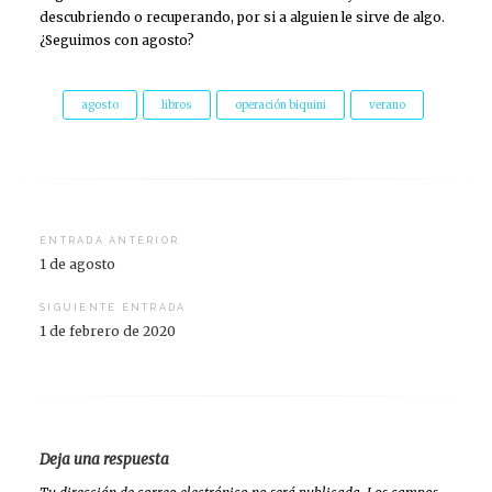
descubriendo o recuperando, por si a alguien le sirve de algo.
¿Seguimos con agosto?
agosto
libros
operación biquini
verano
Navegación
ENTRADA ANTERIOR
1 de agosto
de
entradas
SIGUIENTE ENTRADA
1 de febrero de 2020
Deja una respuesta