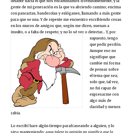
delante hacia el que nos encaminamos irremisiblemente, y la
gente de mi generación es la que va abriendo camino; encima
con pancartas, banderolas y eslóganes, llamando a más gente
para que se una. Y de repente me encuentro escribiendo cosas
en los muros de amigos que, según me dicen, suenan a
insulto, o a falta de respeto; y no lo sé ver o detectar…
Y, por
supuesto, tengo
que pedir perdón.
Aunque eso no
signifique que
cambie mi forma
de pensar sobre
el tema que sea;
solo que, tal vez,
no fui capaz de
expresarme con
algo más de
claridad y menos
rabia.
Lo escribí hace algún tiempo parafraseando a alguien, y lo
sigo manteniendo:
«que tolere tu opinión no significa que la