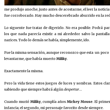
me produjo anoche, justo antes de acostarme, el leer la noticia
fue corroborarlo. Hay mucho descerebrado aburrido en la red
Lo siguente fue tratar de digerirlo. No era posible. Podrá p
los que nada parecía existir a mi alrededor salvo la pantall
narices. Todo lo demás se había, simplemente, ido.
Fue la misma sensación, aunque reconozco que esta un poco 
levantarme, que había muerto
Miliky
.
Exactamente la misma.
Pero la vida tiene estos juegos de luces y sombras. Estos cl
sabiendo que siempre habrá algún
despertar
…
Cuando murió
Miliky
, cumplía años
Mickey Mouse
. El prime
infancia; el segundo, mi personaje favorito desde siempre.