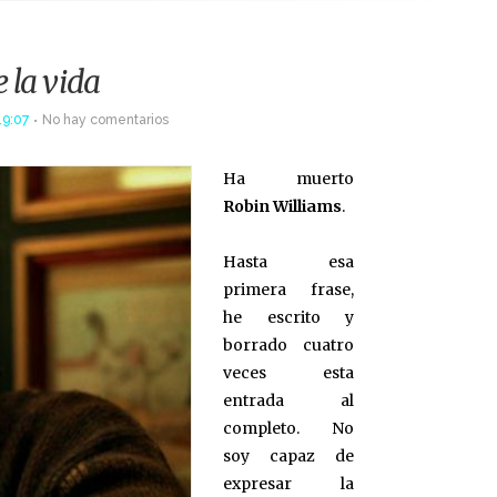
 la vida
19:07
No hay comentarios
Ha muerto
Robin Williams
.
Hasta esa
primera frase,
he escrito y
borrado cuatro
veces esta
entrada al
completo. No
soy capaz de
expresar la