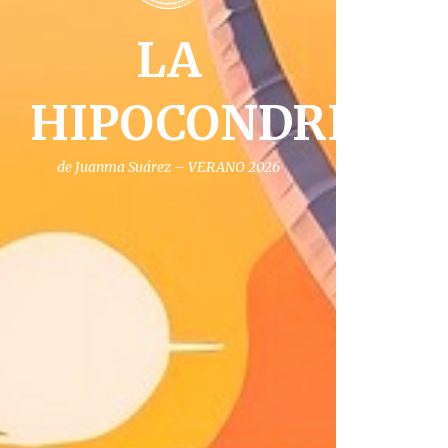
de
LA
ent
HIPOCONDRIA
de Juanma Suárez – VERANO 2026