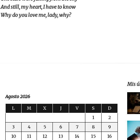
And still, my heart, I have to know
Why do you love me, lady, why?
Mis ú
Agosto 2026
L
M
X
J
V
S
D
1
2
3
4
5
6
7
8
9
10
11
12
13
14
15
16