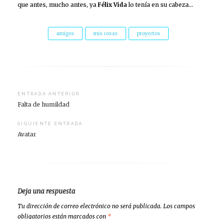
que antes, mucho antes, ya
Félix Vida
lo tenía en su cabeza…
amigos
mis cosas
proyectos
Navegación
ENTRADA ANTERIOR
Falta de humildad
de
entradas
SIGUIENTE ENTRADA
Avatar
Deja una respuesta
Tu dirección de correo electrónico no será publicada.
Los campos
obligatorios están marcados con
*