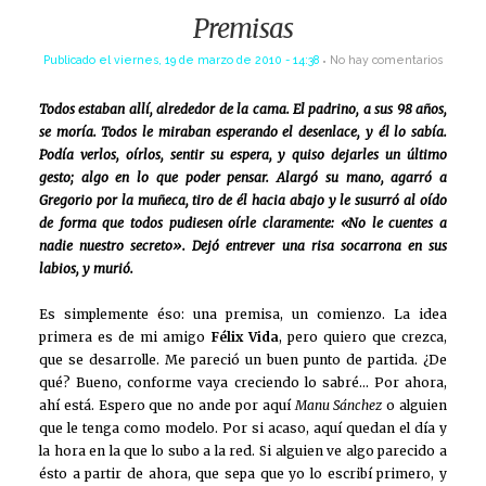
Premisas
Publicado el
viernes, 19 de marzo de 2010 - 14:38
No hay comentarios
Todos estaban allí, alrededor de la cama. El padrino, a sus 98 años,
se moría. Todos le miraban esperando el desenlace, y él lo sabía.
Podía verlos, oírlos, sentir su espera, y quiso dejarles un último
gesto; algo en lo que poder pensar. Alargó su mano, agarró a
Gregorio por la muñeca, tiro de él hacia abajo y le susurró al oído
de forma que todos pudiesen oírle claramente: «No le cuentes a
nadie nuestro secreto». Dejó entrever una risa socarrona en sus
labios, y murió.
Es simplemente éso: una premisa, un comienzo. La idea
primera es de mi amigo
Félix Vida
, pero quiero que crezca,
que se desarrolle. Me pareció un buen punto de partida. ¿De
qué? Bueno, conforme vaya creciendo lo sabré… Por ahora,
ahí está. Espero que no ande por aquí
Manu Sánchez
o alguien
que le tenga como modelo. Por si acaso, aquí quedan el día y
la hora en la que lo subo a la red. Si alguien ve algo parecido a
ésto a partir de ahora, que sepa que yo lo escribí primero, y