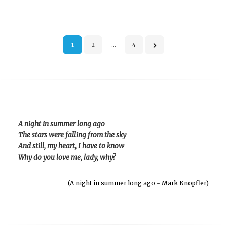
Paginación
1
2
…
4
de
entradas
A night in summer long ago
The stars were falling from the sky
And still, my heart, I have to know
Why do you love me, lady, why?
(A night in summer long ago - Mark Knopfler)